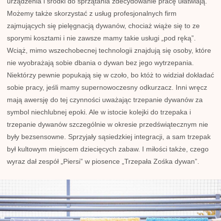
urządzenia i środki do sprzątania zdecydowanie pracę ułatwiają.
Możemy także skorzystać z usług profesjonalnych firm
zajmujących się pielęgnacją dywanów, chociaż wiąże się to ze
sporymi kosztami i nie zawsze mamy takie usługi „pod ręką”.
Wciąż, mimo wszechobecnej technologii znajdują się osoby, które
nie wyobrażają sobie dbania o dywan bez jego wytrzepania.
Niektórzy pewnie popukają się w czoło, bo któż to widział dokładać
sobie pracy, jeśli mamy supernowoczesny odkurzacz. Inni wręcz
mają awersję do tej czynności uważając trzepanie dywanów za
symbol niechlubnej epoki. Ale w istocie kolejki do trzepaka i
trzepanie dywanów szczególnie w okresie przedświątecznym nie
były bezsensowne. Sprzyjały sąsiedzkiej integracji, a sam trzepak
był kultowym miejscem dziecięcych zabaw. I miłości także, czego
wyraz dał zespół „Piersi” w piosence „Trzepała Zośka dywan”.