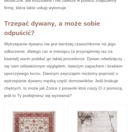
skuteczne, ale kosztowne i nie zawsze w pobliżu znajdziemy
firmę, która takie usługi wykonuje.
Trzepać dywany, a może sobie
odpuścić?
Wytrzepanie dywanu nie jest bardziej czasochłonne niż jego
odkurzenie, dlatego raz w miesiącu (a przynajmniej raz na
kwartał) warto poddać go takiej procedurze. Dywan odwdzięczy
się nam odświeżonym wyglądem, świeżym zapachem i brakiem
uporczywego kurzu. Dawnym zwyczajem możemy poprosić o
wytrzepanie dywanu męską część domowników. Jeśli brakuje
chętnych, to może jak Zośce z piosenki ktoś ruszy Ci z pomocą,
jeśli to Ty podejmiesz się wyzwania?