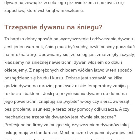
dywan na zewnątrz w celu jego przewietrzenia i pozbycia się
zapachów, które wchłonął w mieszkaniu.
Trzepanie dywanu na śniegu?
To bardzo dobry sposób na wyczyszczenie i odświeżenie dywanu.
Jest jeden warunek, śnieg musi być suchy, czyli musimy poczekać
na mroźną aurę. Upewniamy się, że śnieg jest zmarznięty i czysty,
kładziemy na śnieżnej nawierzchni dywan włosiem do dołu i
oklepujemy. Z naprężonych chłodem włókien łatwo w ten sposób
pozbędziesz się brudu i kurzu. Dobrze jest zostawić na kilka
godzin dywan na mrozie, ponieważ niskie temperatury zabijają
roztocza i bakterie. Jeśli po przyniesieniu dywanu do domu na
jego powierzchni znajdują się „wybite” włosy czy sierść zwierząt,
bez problemu usuniesz je teraz przy pomocy odkurzacza. A czy
mechaniczne trzepanie dywanów jest równie skuteczne?
Profesjonalne firmy zajmujące się czyszczeniem dywanów taką
usługę mają w standardzie. Mechaniczne trzepanie dywanów jest