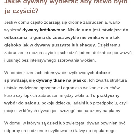
Jakie dywany wybierać aby łatwo było
je czyścić?
Jeśli w domu często zdarzają się drobne zabrudzenia, warto
wybierać
dywany krótkowłose
.
Niskie runo jest łatwiejsze do
odkurzania
, a
guma do żucia zwykle nie wnika w nie tak
głęboko jak w dywany puszyste lub shaggy
. Dzięki temu
zabrudzenie można szybciej schłodzić lodem, delikatnie podważyć
i usunąć bez intensywnego szorowania włókien.
W pomieszczeniach intensywnie użytkowanych
dobrze
sprawdzają się
dywany tkane na płasko
. Ich zwarta struktura
ułatwia codzienne sprzątanie i ogranicza wnikanie okruchów,
kurzu czy lepkich zabrudzeń między włókna.
To praktyczny
wybór do salonu
, pokoju dziecka, jadalni lub przedpokoju, czyli
miejsc, w których dywan jest szczególnie narażony na plamy.
W domu, w którym są dzieci lub zwierzęta, dywan powinien być
odporny na codzienne użytkowanie i łatwy do regularnego