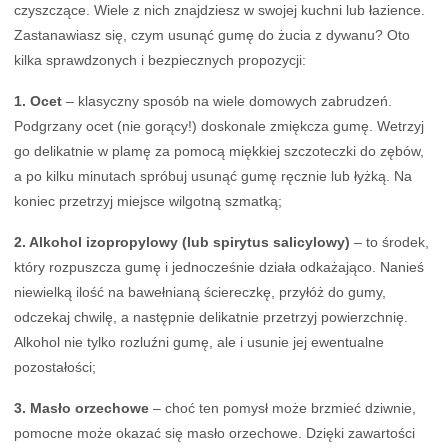
czyszczące. Wiele z nich znajdziesz w swojej kuchni lub łazience.
Zastanawiasz się, czym usunąć gumę do żucia z dywanu? Oto
kilka sprawdzonych i bezpiecznych propozycji:
1. Ocet
– klasyczny sposób na wiele domowych zabrudzeń.
Podgrzany ocet (nie gorący!) doskonale zmiękcza gumę. Wetrzyj
go delikatnie w plamę za pomocą miękkiej szczoteczki do zębów,
a po kilku minutach spróbuj usunąć gumę ręcznie lub łyżką. Na
koniec przetrzyj miejsce wilgotną szmatką;
2. Alkohol izopropylowy (lub spirytus salicylowy)
– to środek,
który rozpuszcza gumę i jednocześnie działa odkażająco. Nanieś
niewielką ilość na bawełnianą ściereczkę, przyłóż do gumy,
odczekaj chwilę, a następnie delikatnie przetrzyj powierzchnię.
Alkohol nie tylko rozluźni gumę, ale i usunie jej ewentualne
pozostałości;
3. Masło orzechowe
– choć ten pomysł może brzmieć dziwnie,
pomocne może okazać się masło orzechowe. Dzięki zawartości