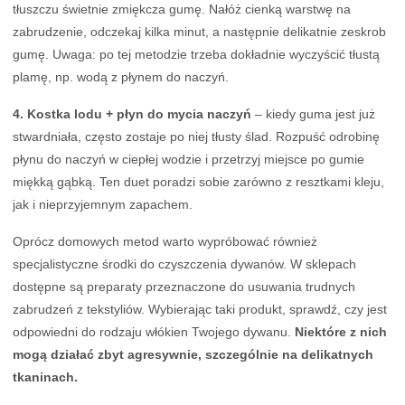
tłuszczu świetnie zmiękcza gumę. Nałóż cienką warstwę na
zabrudzenie, odczekaj kilka minut, a następnie delikatnie zeskrob
gumę. Uwaga: po tej metodzie trzeba dokładnie wyczyścić tłustą
plamę, np. wodą z płynem do naczyń.
4. Kostka lodu + płyn do mycia naczyń
– kiedy guma jest już
stwardniała, często zostaje po niej tłusty ślad. Rozpuść odrobinę
płynu do naczyń w ciepłej wodzie i przetrzyj miejsce po gumie
miękką gąbką. Ten duet poradzi sobie zarówno z resztkami kleju,
jak i nieprzyjemnym zapachem.
Oprócz domowych metod warto wypróbować również
specjalistyczne środki do czyszczenia dywanów. W sklepach
dostępne są preparaty przeznaczone do usuwania trudnych
zabrudzeń z tekstyliów. Wybierając taki produkt, sprawdź, czy jest
odpowiedni do rodzaju włókien Twojego dywanu.
Niektóre z nich
mogą działać zbyt agresywnie, szczególnie na delikatnych
tkaninach.