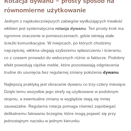
Rotacja dywanu – prosty sposób na
równomierne użytkowanie
Jednym z najskuteczniejszych zabiegów wydłużających trwałość
włókien jest systematyczna
rotacja dywanu
. Ten prosty krok ma
ogromne znaczenie w pomieszczeniach, gdzie istnieją stałe
ścieżki komunikacyjne. W miejscach, po których chodzimy
najczęściej, włókna ulegają szybszemu spłaszczeniu i ścieraniu,
co z czasem prowadzi do widocznych różnic w fakturze. Podobny
efekt powodują ciężkie meble, które pozostawiają odgniecenia
trudne do usunięcia bez regularnej zmiany położenia
dywanu
.
Najlepszą praktyką jest obracanie dywanu co trzy-cztery miesiące.
Dzięki temu wszystkie jego strefy są użytkowane w podobnym
stopniu, a ewentualne zmiany w wyglądzie stają się mniej
zauważalne. Regularna rotacja pomaga również zapobiegać
delikatnemu falowaniu brzegów, które mogą pojawić się przy
jednostajnym nacisku w jednym kierunku.