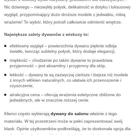
Nic dziwnego – niezwykły połysk, delikatność w dotyku i luksusowy
wygląd, przypominający dużo droższe modele z jedwabiu, robią
wrażenie! To wybór, który potrafi całkowicie odmienić wnętrze.
Największe zalety dywanów z wiskozy to:
efektowny wygląd – powierzchnia dywanu pięknie odbija
światło, tworząc subtelny połysk, który dodaje elegancji,
miękkość – chodzenie po takim dywanie to prawdziwa
przyjemność – jest aksamitny i przyjemny dla stóp,
lekkość – dywany te są zazwyczaj cieńsze i lżejsze niż modele
z innych włókien naturalnych, co ułatwia ich przenoszenie i
czyszczenie,
atrakcyjna cena – oferują wrażenia estetyczne zbliżone do
jedwabnych, ale w znacznie niższej cenie.
Klienci często wybierają
dywany do salonu
właśnie z tego
materiału. W tej przestrzeni może w pełni zaprezentować swój
blask. Opinie użytkowników podkreślają, że to doskonała opcja dla