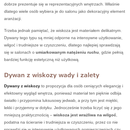
dobrze prezentuje się w reprezentacyjnych wnętrzach. Właśnie
dlatego wiele osób wybiera je do salonu jako dekoracyjny element
aranżacji.
Trzeba jednak pamiętać, że wiskoza jest materiałem delikatnym.
Dywany tego typu są mniej odporne na intensywne użytkowanie,
wilgoć i trudniejsze w czyszczeniu, dlatego najlepiej sprawdzają
się w salonach o
umiarkowanym natężeniu ruchu
, gdzie pełnią
bardziej funkcję estetyczną niż użytkową.
Dywan z wiskozy wady i zalety
Dywany z wiskozy
to propozycja dla osób ceniących elegancję i
efektowny wygląd wnętrza, ponieważ materiał ten pięknie odbija
światło i przypomina luksusowy jedwab, a przy tym jest miękki,
lekki i przyjemny w dotyku. Jednocześnie trzeba liczyć się z jego
mniejszą praktycznością –
wiskoza jest wrażliwa na wilgoć
,
podatna na ścieranie i trudniejsza w czyszczeniu, przez co nie
sprawdzi się w intensywnie użytkowanych pomieszczeniach czy